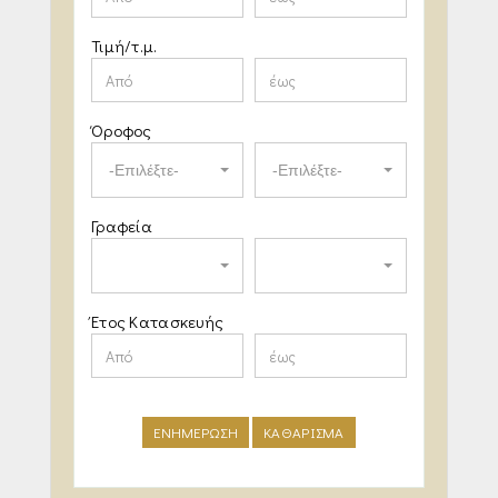
Τιμή/τ.μ.
Όροφος
-Επιλέξτε-
-Επιλέξτε-
Γραφεία
Έτος Κατασκευής
ΕΝΗΜΕΡΩΣΗ
ΚΑΘΑΡΙΣΜΑ