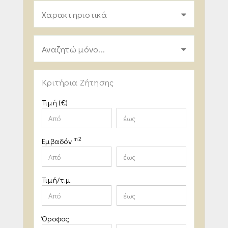
Χαρακτηριστικά
Αναζητώ μόνο...
Κριτήρια Ζήτησης
Τιμή (€)
m2
Εμβαδόν
Τιμή/τ.μ.
Όροφος